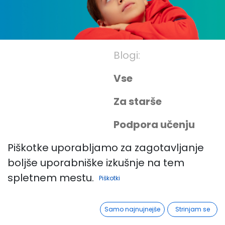
Blogi:
Vse
Za starše
Podpora učenju
Piškotke uporabljamo za zagotavljanje
Prva triada
boljše uporabniške izkušnje na tem
Druga triada
spletnem mestu.
Piškotki
Tretja triada
Samo najnujnejše
Strinjam se
Osebna rast