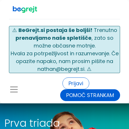
⚠️
BeGrejt.si postaja še boljši!
Trenutno
prenavljamo naše spletišče
, zato so
možne občasne motnje.
Hvala za potrpežljivost in razumevanje. Če
opazite napako, nam prosim pišite na
nathan@begrejt.si. ⚠️
Prijavi
POMOČ STRANKAM
Prva triada