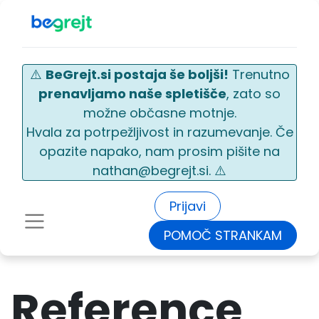
⚠️
BeGrejt.si postaja še boljši!
Trenutno
prenavljamo naše spletišče
, zato so
možne občasne motnje.
Hvala za potrpežljivost in razumevanje. Če
opazite napako, nam prosim pišite na
nathan@begrejt.si. ⚠️
Prijavi
POMOČ STRANKAM
Reference