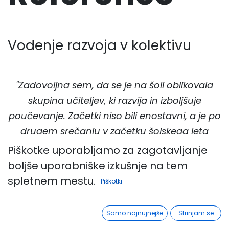
Vodenje razvoja v kolektivu
"Zadovoljna sem, da se je na šoli oblikovala
skupina učiteljev, ki razvija in izboljšuje
poučevanje. Začetki niso bili enostavni, a je po
drugem srečanju v začetku šolskega leta
prišlo do preboja pri članih kolektiva, ki so želeli
Piškotke uporabljamo za zagotavljanje
rasti, ustvarjati in iskati rešitve pri izzivih s
boljše uporabniške izkušnje na tem
katerimi so se soočali. Meni, kot pedagoškemu
spletnem mestu.
Piškotki
vodji, je pozitivna naravnanost mojih kolegov
dala zagon za sodelovanje in podporo
Samo najnujnejše
Strinjam se
učiteljem."