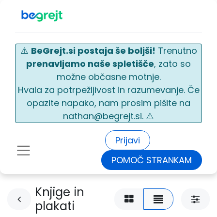
⚠️
BeGrejt.si postaja še boljši!
Trenutno
prenavljamo naše spletišče
, zato so
možne občasne motnje.
Hvala za potrpežljivost in razumevanje. Če
opazite napako, nam prosim pišite na
nathan@begrejt.si. ⚠️
Prijavi
POMOČ STRANKAM
Knjige in
plakati