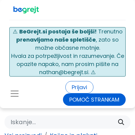
⚠️
BeGrejt.si postaja še boljši!
Trenutno
prenavljamo naše spletišče
, zato so
možne občasne motnje.
Hvala za potrpežljivost in razumevanje. Če
opazite napako, nam prosim pišite na
nathan@begrejt.si. ⚠️
Prijavi
POMOČ STRANKAM