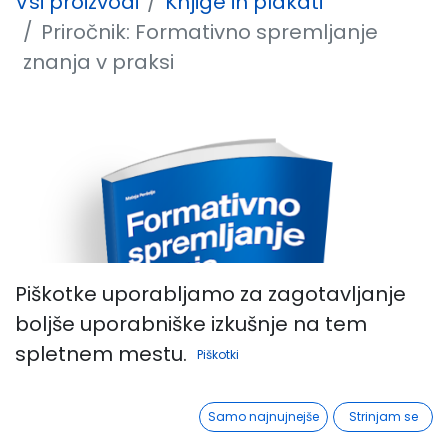
Vsi proizvodi
Knjige in plakati
Priročnik: Formativno spremljanje
znanja v praksi
Piškotke uporabljamo za zagotavljanje
boljše uporabniške izkušnje na tem
spletnem mestu.
Piškotki
Samo najnujnejše
Strinjam se