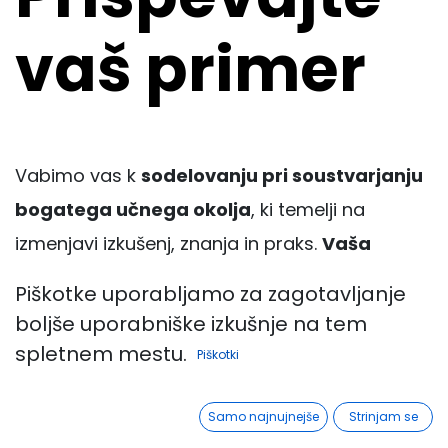
vaš primer
Vabimo vas k
sodelovanju pri soustvarjanju
bogatega učnega okolja
, ki temelji na
izmenjavi izkušenj, znanja in praks.
Vaša
strokovnost in praksa sta neprecenljiva vira
Piškotke uporabljamo za zagotavljanje
navdiha za celotno skupnost učiteljev,
boljše uporabniške izkušnje na tem
vzgojiteljev in pedagogov.
spletnem mestu.
Piškotki
Povabimo vas, da delite svoje primere iz
prakse, ki so se izkazali za učinkovite in
Samo najnujnejše
Strinjam se
inovativne. Vaše izkušnje lahko pomagajo