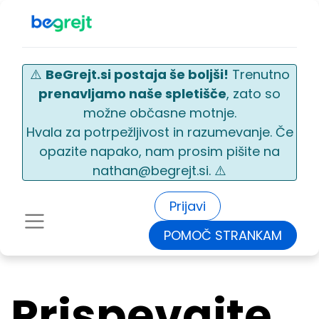
⚠️
BeGrejt.si postaja še boljši!
Trenutno
prenavljamo naše spletišče
, zato so
možne občasne motnje.
Hvala za potrpežljivost in razumevanje. Če
opazite napako, nam prosim pišite na
nathan@begrejt.si. ⚠️
Prijavi
POMOČ STRANKAM
Prispevajte