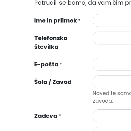
Potrudili se bomo, da vam čim p
Ime in priimek
*
Telefonska
številka
E-pošta
*
Šola / Zavod
Navedite samo 
zavoda.
Zadeva
*