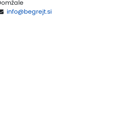
Domžale
info@begrejt.si