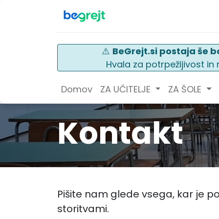
⚠️
BeGrejt.si postaja še bo
Hvala za potrpežljivost i
Domov
ZA UČITELJE
ZA ŠOLE
Kontakt
Pišite nam glede vsega, kar je p
storitvami.