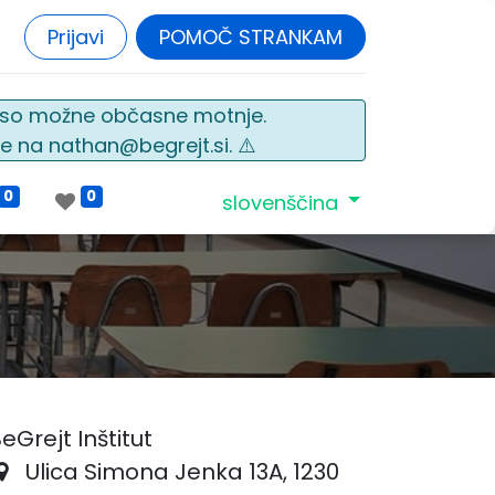
Prijavi
POMOČ STRANKAM
o so možne občasne motnje.
e na nathan@begrejt.si. ⚠️
0
0
slovenščina
eGrejt Inštitut
​Ulica Simona Jenka 13A, 1230