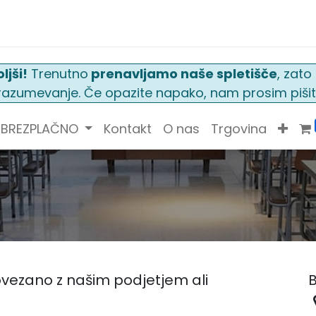
ljši!
Trenutno
prenavljamo naše spletišče
, zat
n razumevanje. Če opazite napako, nam prosim pišit
BREZPLAČNO
Kontakt
O nas
Trgovina
ovezano z našim podjetjem ali
B