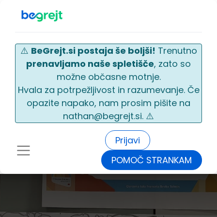
⚠️
BeGrejt.si postaja še boljši!
Trenutno
prenavljamo naše spletišče
, zato so
možne občasne motnje.
Hvala za potrpežljivost in razumevanje. Če
opazite napako, nam prosim pišite na
nathan@begrejt.si. ⚠️
Prijavi
POMOČ STRANKAM