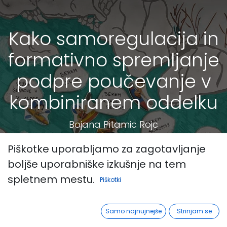
Kako samoregulacija in
formativno spremljanje
podpre poučevanje v
kombiniranem oddelku
Bojana Pitamic Rojc
Piškotke uporabljamo za zagotavljanje
boljše uporabniške izkušnje na tem
spletnem mestu.
Piškotki
Samo najnujnejše
Strinjam se
Vsi
Kako samoregulacija in formativno spremljanje podpre poučevanje v kombiniranem oddelku