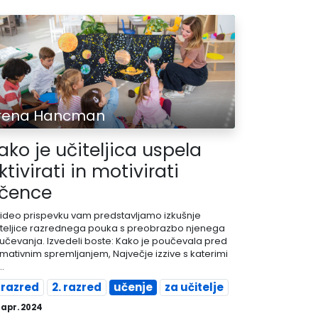
Irena Hancman
ako je učiteljica uspela
ktivirati in motivirati
čence
video prispevku vam predstavljamo izkušnje
iteljice razrednega pouka s preobrazbo njenega
učevanja. Izvedeli boste: Kako je poučevala pred
rmativnim spremljanjem, Največje izzive s katerimi
..
. razred
2. razred
učenje
za učitelje
 apr. 2024