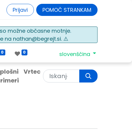
Prijavi
POMOČ STRANKAM
o so možne občasne motnje.
e na nathan@begrejt.si. ⚠️
0
0
slovenščina
plošni
Vrtec
rimeri