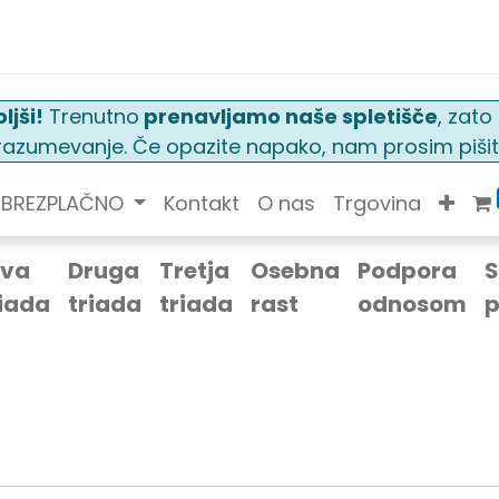
ljši!
Trenutno
prenavljamo naše spletišče
, zat
n razumevanje. Če opazite napako, nam prosim pišit
BREZPLAČNO
Kontakt
O nas
Trgovina
rva
Druga
Tretja
Osebna
Podpora
S
riada
triada
triada
rast
odnosom
p