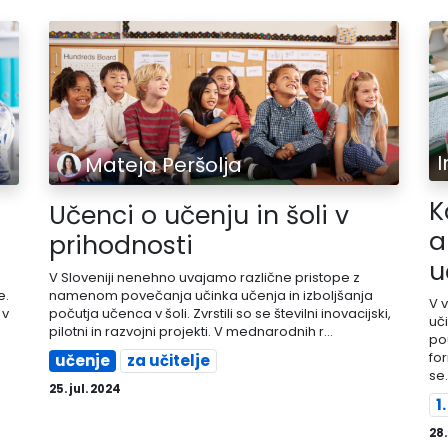
Mateja Peršolja
K
Učenci o učenju in šoli v
a
prihodnosti
u
V Sloveniji nenehno uvajamo različne pristope z
e.
namenom povečanja učinka učenja in izboljšanja
V 
 v
počutja učenca v šoli. Zvrstili so se številni inovacijski,
uč
pilotni in razvojni projekti. V mednarodnih r...
po
fo
učenje
za učitelje
se.
25. jul. 2024
1
28.