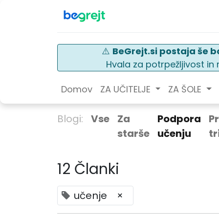
⚠️
BeGrejt.si postaja še bo
Hvala za potrpežljivost i
Domov
ZA UČITELJE
ZA ŠOLE
Blogi:
Vse
Za
Podpora
P
starše
učenju
t
12 Članki
učenje
×