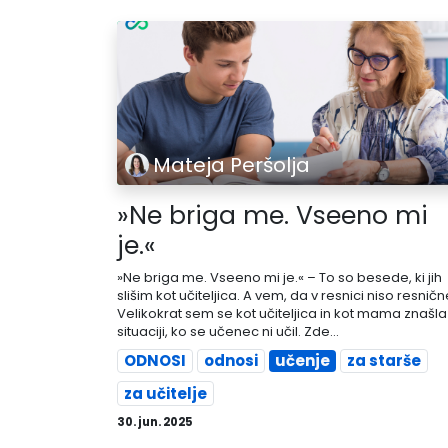
Mateja Peršolja
»Ne briga me. Vseeno mi
je.«
»Ne briga me. Vseeno mi je.« – To so besede, ki jih
slišim kot učiteljica. A vem, da v resnici niso resničn
Velikokrat sem se kot učiteljica in kot mama znašla
situaciji, ko se učenec ni učil. Zde...
ODNOSI
odnosi
učenje
za starše
za učitelje
30. jun. 2025