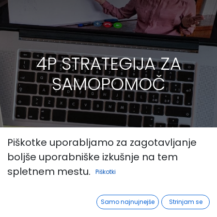
4P STRATEGIJA ZA
SAMOPOMOČ
Piškotke uporabljamo za zagotavljanje
boljše uporabniške izkušnje na tem
spletnem mestu.
Piškotki
Samo najnujnejše
Strinjam se
Vsi
Podpora
4P STRATEGIJA ZA SAMOPOMOČ