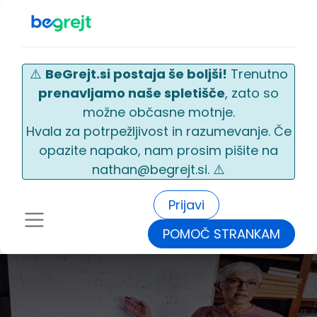
⚠️
BeGrejt.si postaja še boljši!
Trenutno
prenavljamo naše spletišče
, zato so
možne občasne motnje.
Hvala za potrpežljivost in razumevanje. Če
opazite napako, nam prosim pišite na
nathan@begrejt.si. ⚠️
Prijavi
POMOČ STRANKAM