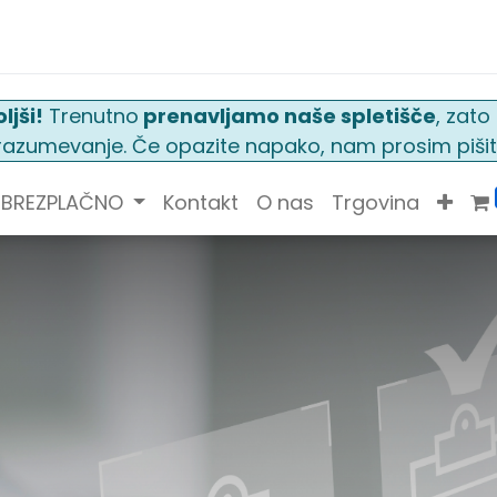
ljši!
Trenutno
prenavljamo naše spletišče
, zat
n razumevanje. Če opazite napako, nam prosim pišit
BREZPLAČNO
Kontakt
O nas
Trgovina