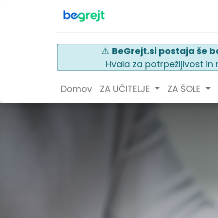
⚠️
BeGrejt.si postaja še bo
Hvala za potrpežljivost i
Domov
ZA UČITELJE
ZA ŠOLE