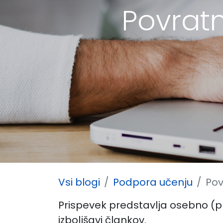
Povrat
Vsi blogi
Podpora učenju
Pov
Prispevek predstavlja osebno (p
izboljšavi člankov.