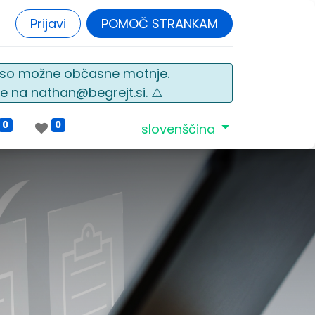
Prijavi
POMOČ STRANKAM
o so možne občasne motnje.
e na nathan@begrejt.si. ⚠️
0
0
slovenščina