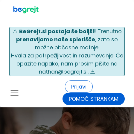
⚠️
BeGrejt.si postaja še boljši!
Trenutno
prenavljamo naše spletišče
, zato so
možne občasne motnje.
Hvala za potrpežljivost in razumevanje. Če
opazite napako, nam prosim pišite na
nathan@begrejt.si. ⚠️
Prijavi
POMOČ STRANKAM