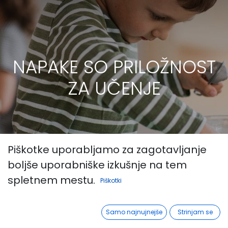
NAPAKE SO PRILOŽNOST
ZA UČENJE
Piškotke uporabljamo za zagotavljanje
boljše uporabniške izkušnje na tem
spletnem mestu.
Piškotki
Samo najnujnejše
Strinjam se
Vsi
Podpora
NAPAKE SO PRILOŽNOST ZA UČENJE