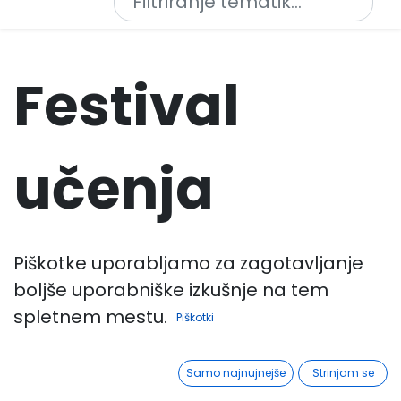
Festival
učenja
Odkrijte moč navdihujočega
Piškotke uporabljamo za zagotavljanje
poučevanja!
boljše uporabniške izkušnje na tem
spletnem mestu.
Piškotki
Pridružite se
Festivalu učenja
,
Samo najnujnejše
Strinjam se
kjer združujemo
inovativne pristope
za