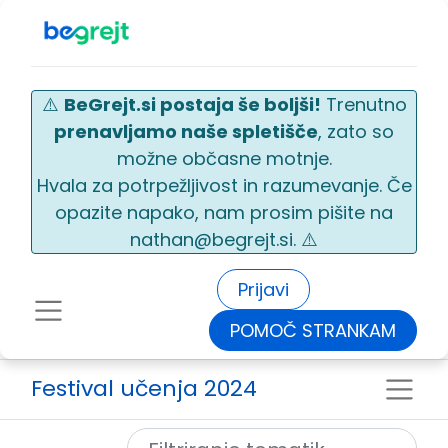
⚠️
BeGrejt.si postaja še boljši!
Trenutno
prenavljamo naše spletišče
, zato so
možne občasne motnje.
Hvala za potrpežljivost in razumevanje. Če
opazite napako, nam prosim pišite na
nathan@begrejt.si. ⚠️
Prijavi
POMOČ STRANKAM
Festival učenja 2024