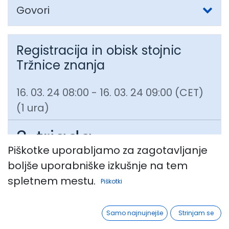
Govori
Registracija in obisk stojnic
Tržnice znanja
16. 03. 24 08:00
-
16. 03. 24 09:00
(
CET
)
(
1 ura
)
3. triada
Piškotke uporabljamo za zagotavljanje
UPORABA FORMATIVNEGA
boljše uporabniške izkušnje na tem
SPREMLJANJA PRI POUKU ANGLEŠČINE
spletnem mestu.
Piškotki
IN ŠPANŠČINE
​Avtor:
Aida Zorc
Samo najnujnejše
Strinjam se
Predstavila bom material za