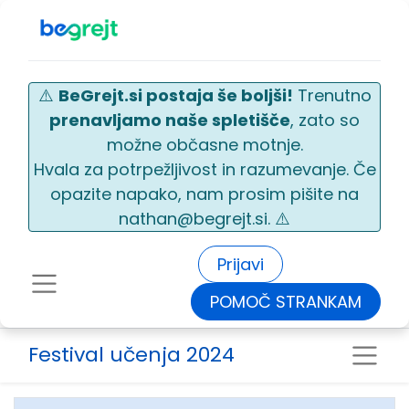
⚠️
BeGrejt.si postaja še boljši!
Trenutno
prenavljamo naše spletišče
, zato so
možne občasne motnje.
Hvala za potrpežljivost in razumevanje. Če
opazite napako, nam prosim pišite na
nathan@begrejt.si. ⚠️
Prijavi
POMOČ STRANKAM
Festival učenja 2024