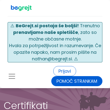
⚠️
BeGrejt.si postaja še boljši!
Trenutno
prenavljamo naše spletišče
, zato so
možne občasne motnje.
Hvala za potrpežljivost in razumevanje. Če
opazite napako, nam prosim pišite na
nathan@begrejt.si. ⚠️
Prijavi
POMOČ STRANKAM
Certifikati