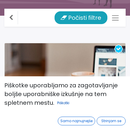
Počisti filtre
Piškotke uporabljamo za zagotavljanje
Posnetek: Posvet Formativna
boljše uporabniške izkušnje na tem
pedagogika 2023
spletnem mestu.
Piškotki
Napredno
Posnetek dogodka
3 ure 47 minut
29
koraki
Samo najnujnejše
Strinjam se