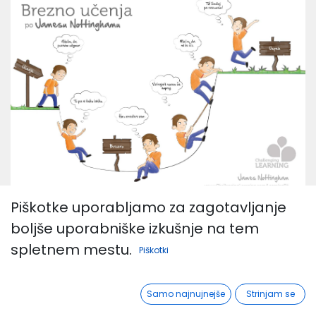
Piškotke uporabljamo za zagotavljanje
Pot učenja; učne
boljše uporabniške izkušnje na tem
spretnosti in brezno
spletnem mestu.
Piškotki
učenja
Samo najnujnejše
Strinjam se