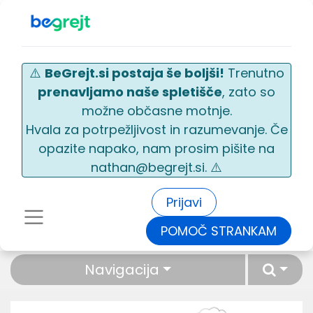
⚠️
BeGrejt.si postaja še boljši!
Trenutno
prenavljamo naše spletišče
, zato so
možne občasne motnje.
Hvala za potrpežljivost in razumevanje. Če
opazite napako, nam prosim pišite na
nathan@begrejt.si. ⚠️
Prijavi
POMOČ STRANKAM
Navigacija