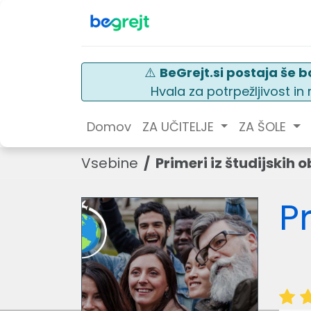
⚠️
BeGrejt.si postaja še bo
Hvala za potrpežljivost i
Domov
ZA UČITELJE
ZA ŠOLE
Vsebine
Primeri iz študijskih 
P