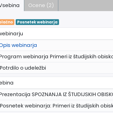
Vsebina
Ocene (2)
plačno
Posnetek webinarja
webinarju
Opis webinarja
Program webinarja Primeri iz študijskih obisk
Potrdilo o udeležbi
ebina
Prezentacija SPOZNANJA IZ ŠTUDIJSKIH OBIS
Posnetek webinarja: Primeri iz študijskih obis