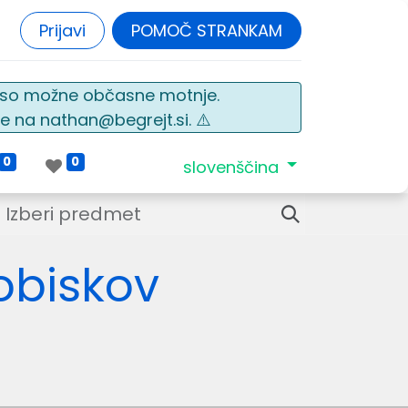
Prijavi
POMOČ STRANKAM
o so možne občasne motnje.
e na nathan@begrejt.si. ⚠️
0
0
slovenščina
 obiskov