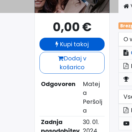
0,00
€
Brez
O 
Kupi takoj
Dodaj v
košarico
Odgovoren
Matej
a
Vs
Peršolj
a
Zadnja
30. 01.
posodobitev
2024