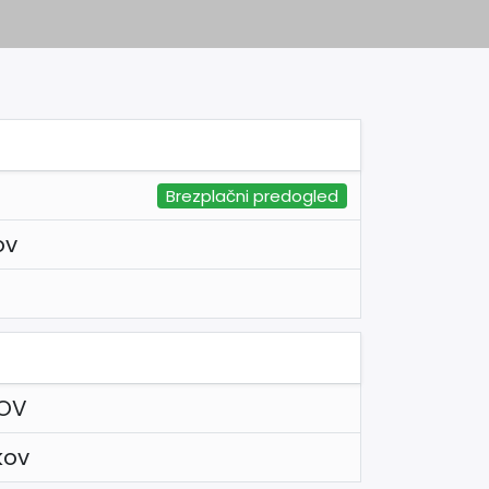
Brezplačni predogled
ov
KOV
kov