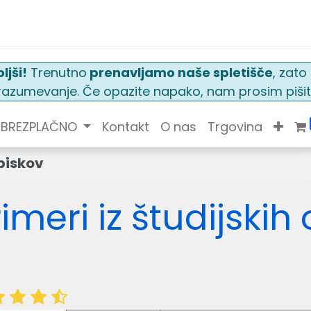
ljši!
Trenutno
prenavljamo naše spletišče
, zat
n razumevanje. Če opazite napako, nam prosim pišit
BREZPLAČNO
Kontakt
O nas
Trgovina
obiskov
rimeri iz študijskih