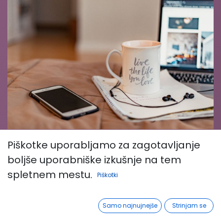
Challenging Learning
Piškotke uporabljamo za zagotavljanje
boljše uporabniške izkušnje na tem
spletnem mestu.
Piškotki
Več
Zasebna vsebina
Samo najnujnejše
Strinjam se
informacij
Prosim
prijava
da se