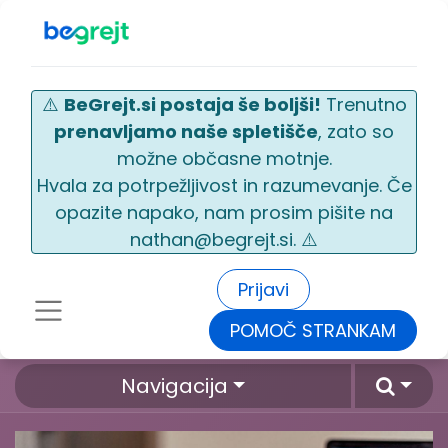
⚠️
BeGrejt.si postaja še boljši!
Trenutno
prenavljamo naše spletišče
, zato so
možne občasne motnje.
Hvala za potrpežljivost in razumevanje. Če
opazite napako, nam prosim pišite na
nathan@begrejt.si. ⚠️
Prijavi
POMOČ STRANKAM
Navigacija