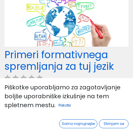
Primeri formativnega
spremljanja za tuj jezik
Piškotke uporabljamo za zagotavljanje
boljše uporabniške izkušnje na tem
40,00
€
spletnem mestu.
Piškotki
Kupi takoj
Samo najnujnejše
Strinjam se