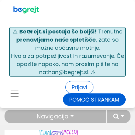
⚠️
BeGrejt.si postaja še boljši!
Trenutno
prenavljamo naše spletišče
, zato so
možne občasne motnje.
Hvala za potrpežljivost in razumevanje. Če
opazite napako, nam prosim pišite na
nathan@begrejt.si. ⚠️
Prijavi
POMOČ STRANKAM
Navigacija