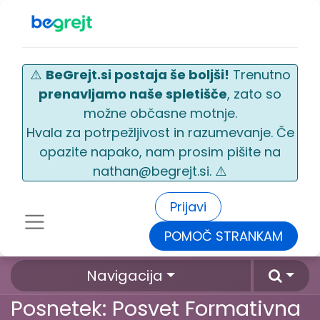
⚠️
BeGrejt.si postaja še boljši!
Trenutno
prenavljamo naše spletišče
, zato so
možne občasne motnje.
Hvala za potrpežljivost in razumevanje. Če
opazite napako, nam prosim pišite na
nathan@begrejt.si. ⚠️
Prijavi
POMOČ STRANKAM
Navigacija
Posnetek: Posvet Formativna