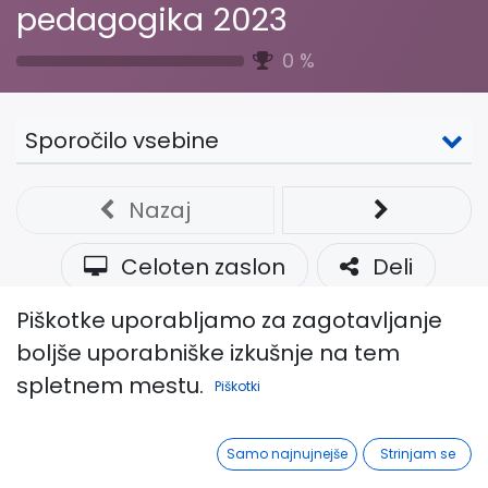
pedagogika 2023
0
%
Sporočilo vsebine
Nazaj
Celoten zaslon
Deli
Piškotke uporabljamo za zagotavljanje
Kaj so udeleženci
boljše uporabniške izkušnje na tem
implementirali od zadnjega
spletnem mestu.
posveta?
Piškotki
Učna pot in merila uspešnosti.
Samo najnujnejše
Strinjam se