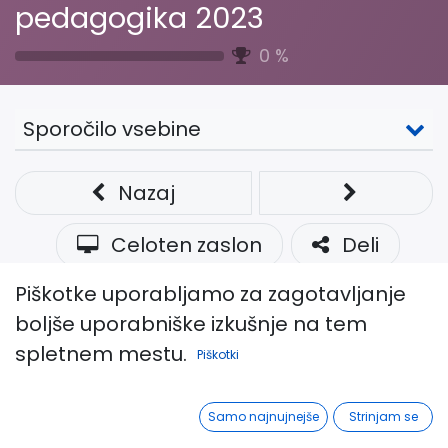
pedagogika 2023
0
%
Sporočilo vsebine
Nazaj
Celoten zaslon
Deli
Piškotke uporabljamo za zagotavljanje
Delavnice posveta
boljše uporabniške izkušnje na tem
spletnem mestu.
Piškotki
Proces tranzicije šole (
Charlotte
Booth, Mateja Peršolja
)
Samo najnujnejše
Strinjam se
Z dobrimi odnosi do lahkotnejše