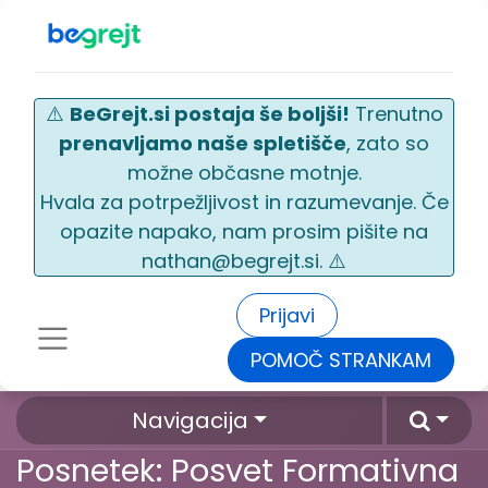
⚠️
BeGrejt.si postaja še boljši!
Trenutno
prenavljamo naše spletišče
, zato so
možne občasne motnje.
Hvala za potrpežljivost in razumevanje. Če
opazite napako, nam prosim pišite na
nathan@begrejt.si. ⚠️
Prijavi
POMOČ STRANKAM
Navigacija
Posnetek: Posvet Formativna