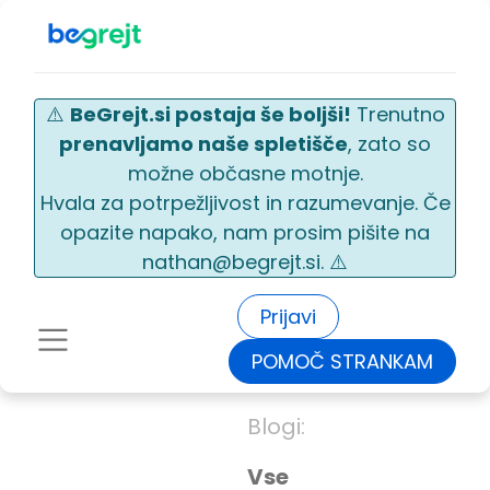
⚠️
BeGrejt.si postaja še boljši!
Trenutno
prenavljamo naše spletišče
, zato so
možne občasne motnje.
Hvala za potrpežljivost in razumevanje. Če
opazite napako, nam prosim pišite na
nathan@begrejt.si. ⚠️
Prijavi
POMOČ STRANKAM
Blogi:
Vse