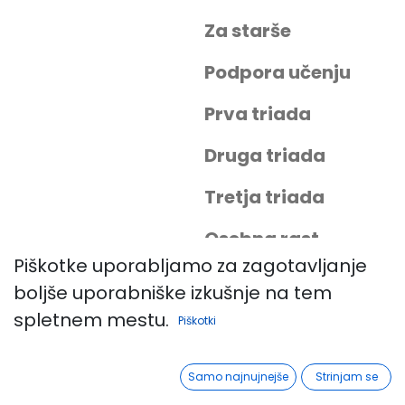
Za starše
Podpora učenju
Prva triada
Druga triada
Tretja triada
Osebna rast
Piškotke uporabljamo za zagotavljanje
Podpora odnosom
boljše uporabniške izkušnje na tem
spletnem mestu.
Splošni primeri
Piškotki
Vrtec
Samo najnujnejše
Strinjam se