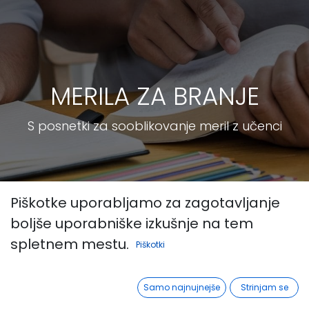
MERILA ZA BRANJE
S posnetki za sooblikovanje meril z učenci
Piškotke uporabljamo za zagotavljanje
boljše uporabniške izkušnje na tem
spletnem mestu.
Piškotki
Samo najnujnejše
Strinjam se
Vsi
Prva
MERILA ZA BRANJE