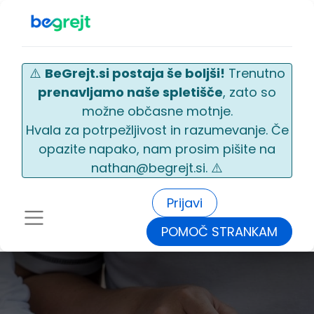
⚠️
BeGrejt.si postaja še boljši!
Trenutno
prenavljamo naše spletišče
, zato so
možne občasne motnje.
Hvala za potrpežljivost in razumevanje. Če
opazite napako, nam prosim pišite na
nathan@begrejt.si. ⚠️
Prijavi
POMOČ STRANKAM