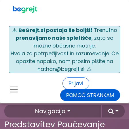
⚠️
BeGrejt.si postaja še boljši!
Trenutno
prenavljamo naše spletišče
, zato so
možne občasne motnje.
Hvala za potrpežljivost in razumevanje. Če
opazite napako, nam prosim pišite na
nathan@begrejt.si. ⚠️
Prijavi
POMOČ STRANKAM
Navigacija
Predstavitev Poučevanje