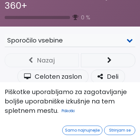
360+
0
%
Sporočilo vsebine
Nazaj
Celoten zaslon
Deli
Piškotke uporabljamo za zagotavljanje
Predstavitev webinarja
boljše uporabniške izkušnje na tem
spletnem mestu.
Piškotki
Predstavitev Poučevanja 360+ in korakov v
procesu poučevanja, od diagnostike predznanja
Samo najnujnejše
Strinjam se
do končne evalvacije.