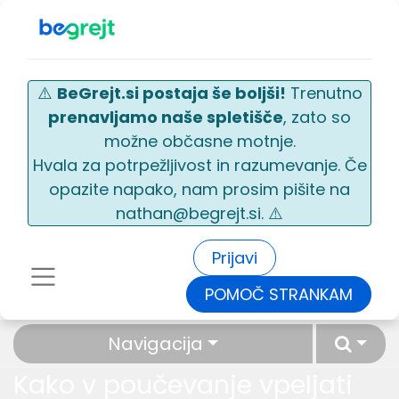
⚠️
BeGrejt.si postaja še boljši!
Trenutno
prenavljamo naše spletišče
, zato so
možne občasne motnje.
Hvala za potrpežljivost in razumevanje. Če
opazite napako, nam prosim pišite na
nathan@begrejt.si. ⚠️
Prijavi
POMOČ STRANKAM
Navigacija
Kako v poučevanje vpeljati