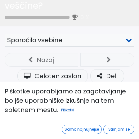
veščine?
0
%
Sporočilo vsebine
Nazaj
Celoten zaslon
Deli
Piškotke uporabljamo za zagotavljanje
Opis webinarja
boljše uporabniške izkušnje na tem
spletnem mestu.
Piškotki
Pridružite se
Mateji Peršolja
in
Nataši
Lenarčič
pri deljenju njunih bogatih
Samo najnujnejše
Strinjam se
izkušenj in znanja o učinkovitem