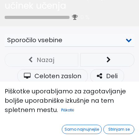
učinek učenja
0
%
Sporočilo vsebine
Nazaj
Celoten zaslon
Deli
Piškotke uporabljamo za zagotavljanje
FS in učinek učenja
boljše uporabniške izkušnje na tem
spletnem mestu.
Dobrodošli na webinarju!
Piškotki
Primeri, ki jih predstavljajo naši kolegi so lahko
Samo najnujnejše
Strinjam se
odlična iztočnica ali navdih za tiste, ki bi si želeli