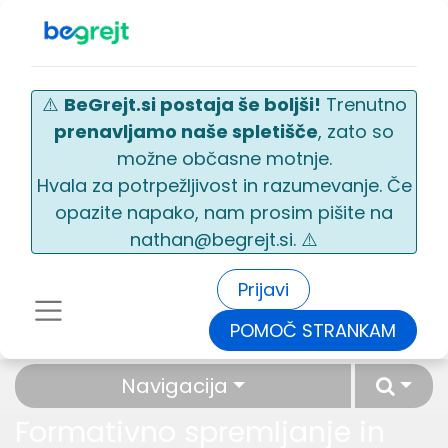
⚠️
BeGrejt.si postaja še boljši!
Trenutno
prenavljamo naše spletišče
, zato so
možne občasne motnje.
Hvala za potrpežljivost in razumevanje. Če
opazite napako, nam prosim pišite na
nathan@begrejt.si. ⚠️
Prijavi
POMOČ STRANKAM
Navigacija
Formativno spremljanje in