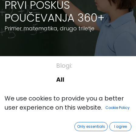
PRVI POSKUS
POUČEVANJA 360+
Primer matematika, drugo triletje
Blogi:
All
For parents
We use cookies to provide you a better
user experience on this website.
Learning support
Cookie Policy
1st Educational Cycle
Only essentials
I agree
2nd Educational Cycle