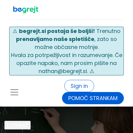
⚠️
begrejt.si postaja še boljši!
Trenutno
prenavljamo naše spletišče
, zato so
možne občasne motnje.
Hvala za potrpežljivost in razumevanje. Če
opazite napako, nam prosim pišite na
nathan@begrejt.si. ⚠️
Sign in
POMOČ STRANKAM
Latest