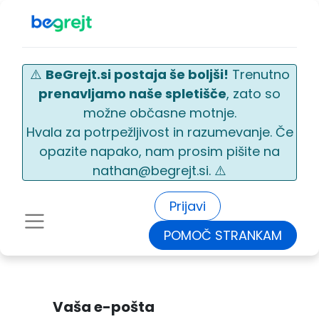
⚠️
BeGrejt.si postaja še boljši!
Trenutno
prenavljamo naše spletišče
, zato so
možne občasne motnje.
Hvala za potrpežljivost in razumevanje. Če
opazite napako, nam prosim pišite na
nathan@begrejt.si. ⚠️
Prijavi
POMOČ STRANKAM
Vaša e-pošta