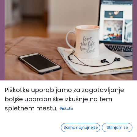
test related course 3
Piškotke uporabljamo za zagotavljanje
boljše uporabniške izkušnje na tem
spletnem mestu.
Piškotki
Samo najnujnejše
Strinjam se
Course
Več