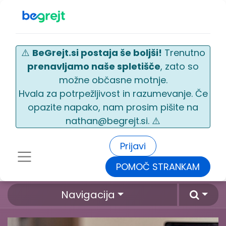
⚠️
BeGrejt.si postaja še boljši!
Trenutno
prenavljamo naše spletišče
, zato so
možne občasne motnje.
Hvala za potrpežljivost in razumevanje. Če
opazite napako, nam prosim pišite na
nathan@begrejt.si. ⚠️
Prijavi
POMOČ STRANKAM
Navigacija