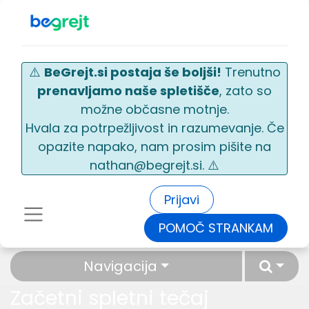
⚠️
BeGrejt.si postaja še boljši!
Trenutno
prenavljamo naše spletišče
, zato so
možne občasne motnje.
Hvala za potrpežljivost in razumevanje. Če
opazite napako, nam prosim pišite na
nathan@begrejt.si. ⚠️
Prijavi
POMOČ STRANKAM
Navigacija
Začetni spletni tečaj