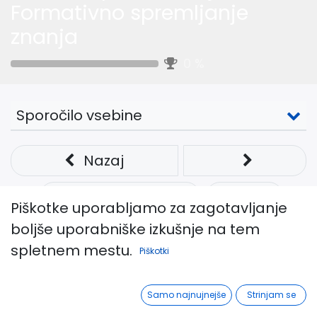
Formativno spremljanje
znanja
0
%
Sporočilo vsebine
Nazaj
Celoten zaslon
Deli
Piškotke uporabljamo za zagotavljanje
boljše uporabniške izkušnje na tem
Spaced practice
spletnem mestu.
Piškotki
Samo najnujnejše
Strinjam se