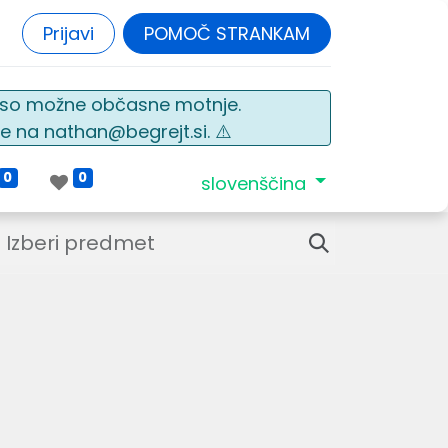
Prijavi
POMOČ STRANKAM
o so možne občasne motnje.
e na nathan@begrejt.si. ⚠️
0
0
slovenščina