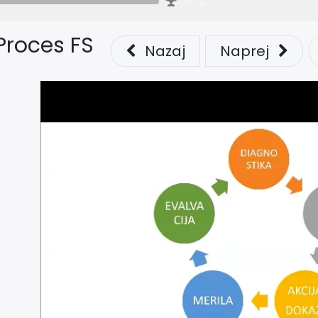
0
%
Proces FS
Nazaj
Naprej