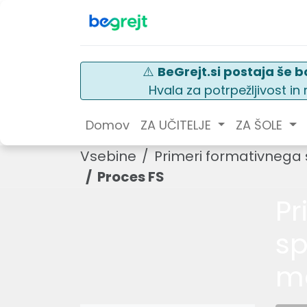
⚠️
BeGrejt.si postaja še bo
Hvala za potrpežljivost i
Domov
ZA UČITELJE
ZA ŠOLE
Vsebine
Primeri formativnega 
Proces FS
Pr
sp
ma