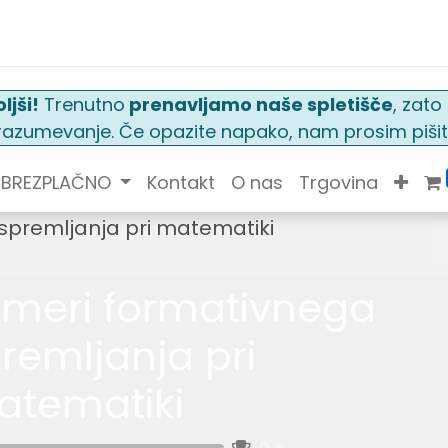
ljši!
Trenutno
prenavljamo naše spletišče
, zat
n razumevanje. Če opazite napako, nam prosim pišit
BREZPLAČNO
Kontakt
O nas
Trgovina
spremljanja pri matematiki
imeri formativnega
remljanja pri
tematiki