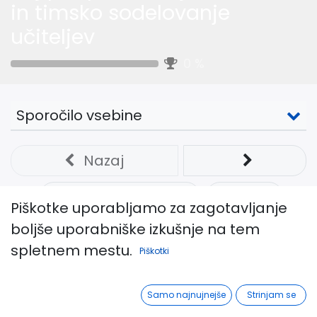
in timsko sodelovanje
učiteljev
0
%
Sporočilo vsebine
Nazaj
Celoten zaslon
Deli
Piškotke uporabljamo za zagotavljanje
boljše uporabniške izkušnje na tem
Opis webinarja in uporabne
spletnem mestu.
Piškotki
povezave
Samo najnujnejše
Strinjam se