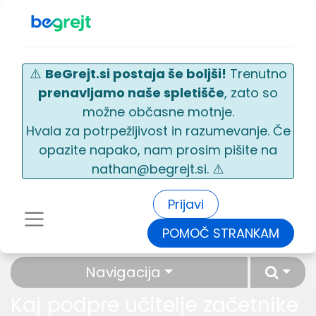
⚠️
BeGrejt.si postaja še boljši!
Trenutno
prenavljamo naše spletišče
, zato so
možne občasne motnje.
Hvala za potrpežljivost in razumevanje. Če
opazite napako, nam prosim pišite na
nathan@begrejt.si. ⚠️
Prijavi
POMOČ STRANKAM
Navigacija
Kaj podpre učitelje začetnike