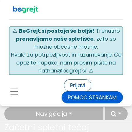
⚠️
BeGrejt.si postaja še boljši!
Trenutno
prenavljamo naše spletišče
, zato so
možne občasne motnje.
Hvala za potrpežljivost in razumevanje. Če
opazite napako, nam prosim pišite na
nathan@begrejt.si. ⚠️
Prijavi
POMOČ STRANKAM
Navigacija
Začetni spletni tečaj