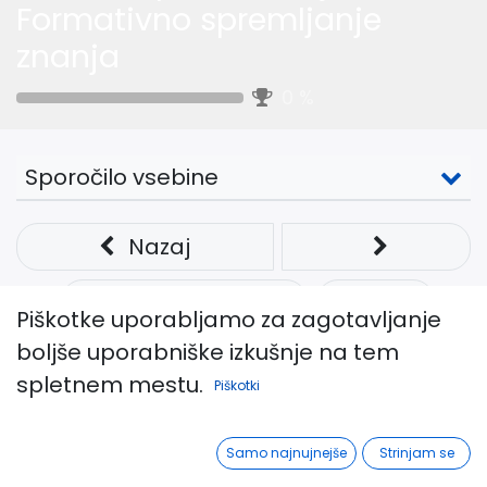
Formativno spremljanje
znanja
0
%
Sporočilo vsebine
Nazaj
Celoten zaslon
Deli
Piškotke uporabljamo za zagotavljanje
boljše uporabniške izkušnje na tem
Merila uspešnosti
spletnem mestu.
Piškotki
4. KORAK:
MERILA USPEŠNOSTI:
Samo najnujnejše
Strinjam se
• ohranjajo fokus,