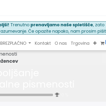
ljši!
Trenutno
prenavljamo naše spletišče
, zat
n razumevanje. Če opazite napako, nam prosim pišit
BREZPLAČNO
Kontakt
O nas
Trgovina
smenosti
ležencev
boljšanje
alne pismenosti
0
%