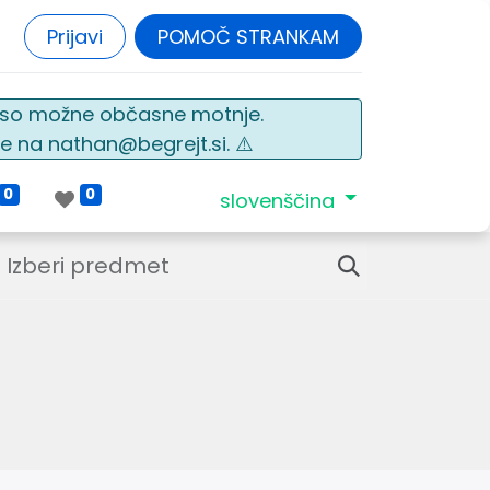
Prijavi
POMOČ STRANKAM
o so možne občasne motnje.
e na nathan@begrejt.si. ⚠️
0
0
slovenščina