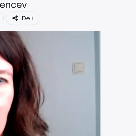
žencev
Deli