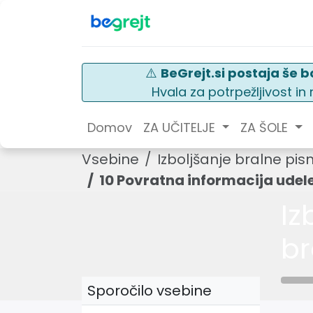
⚠️
BeGrejt.si postaja še bo
Hvala za potrpežljivost i
Domov
ZA UČITELJE
ZA ŠOLE
Vsebine
Izboljšanje bralne pi
10 Povratna informacija ude
Iz
br
Sporočilo vsebine