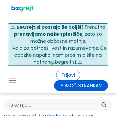
⚠️
BeGrejt.si postaja še boljši!
Trenutno
prenavljamo naše spletišče
, zato so
možne občasne motnje.
Hvala za potrpežljivost in razumevanje. Če
opazite napako, nam prosim pišite na
nathan@begrejt.si. ⚠️
Prijavi
POMOČ STRANKAM