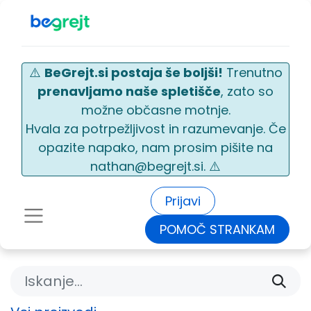
⚠️
BeGrejt.si postaja še boljši!
Trenutno
prenavljamo naše spletišče
, zato so
možne občasne motnje.
Hvala za potrpežljivost in razumevanje. Če
opazite napako, nam prosim pišite na
nathan@begrejt.si. ⚠️
Prijavi
POMOČ STRANKAM