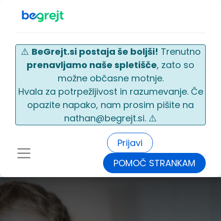
⚠️
BeGrejt.si postaja še boljši!
Trenutno
prenavljamo naše spletišče
, zato so
možne občasne motnje.
Hvala za potrpežljivost in razumevanje. Če
opazite napako, nam prosim pišite na
nathan@begrejt.si. ⚠️
Prijavi
POMOČ STRANKAM