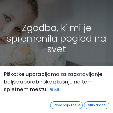
Zgodba, ki mi je
spremenila pogled na
svet
Piškotke uporabljamo za zagotavljanje
boljše uporabniške izkušnje na tem
spletnem mestu.
Piškotki
Samo najnujnejše
Strinjam se
Vsi
Podpora
Zgodba, ki mi je spremenila pogled na svet