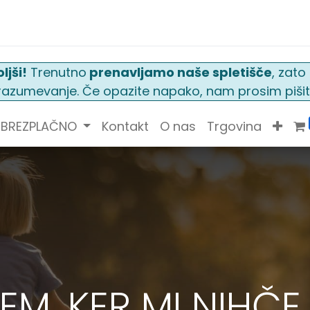
ljši!
Trenutno
prenavljamo naše spletišče
, zat
n razumevanje. Če opazite napako, nam prosim pišit
BREZPLAČNO
Kontakt
O nas
Trgovina
, KER MI NIHČE NI 