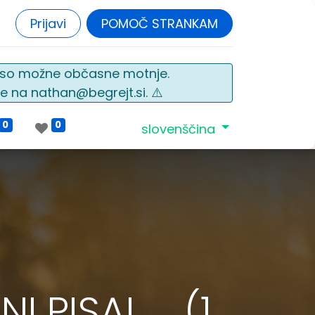
Prijavi
POMOČ STRANKAM
o so možne občasne motnje.
e na nathan@begrejt.si. ⚠️
0
0
slovenščina
PISAL ... (1.