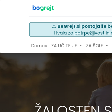
⚠️
BeGrejt.si postaja še bo
Hvala za potrpežljivost i
Domov
ZA UČITELJE
ZA ŠOLE
ŽALOSTEN SEM