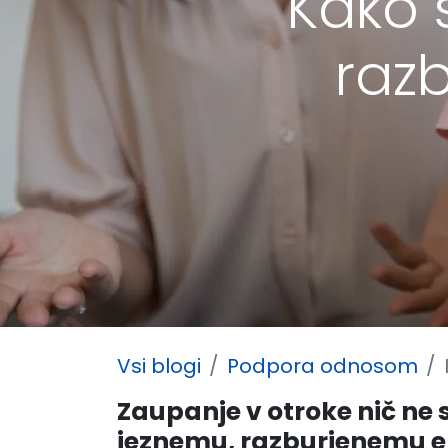
Kako s
raz
Vsi blogi
Podpora odnosom
Zaupanje v otroke nič ne 
jeznemu, razburjenemu en