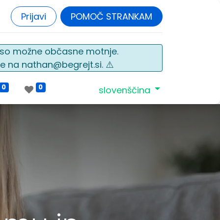
Prijavi
POMOČ STRANKAM
o so možne občasne motnje.
e na nathan@begrejt.si. ⚠️
0
0
slovenščina