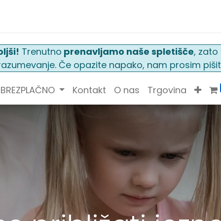
ljši!
Trenutno
prenavljamo naše spletišče
, zat
n razumevanje. Če opazite napako, nam prosim pišit
BREZPLAČNO
Kontakt
O nas
Trgovina