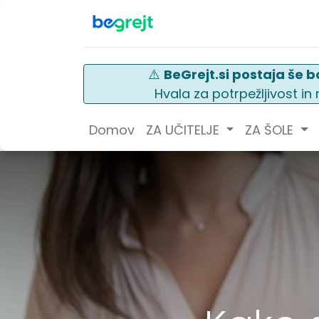
⚠️
BeGrejt.si postaja še bo
Hvala za potrpežljivost i
Domov
ZA UČITELJE
ZA ŠOLE