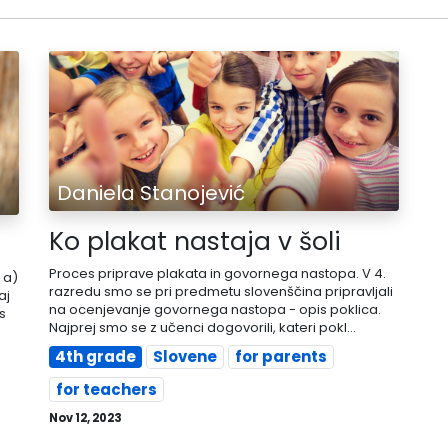
Daniela Stanojević
Ko plakat nastaja v šoli
Proces priprave plakata in govornega nastopa. V 4.
 a)
razredu smo se pri predmetu slovenščina pripravljali
aj
na ocenjevanje govornega nastopa - opis poklica.
s
Najprej smo se z učenci dogovorili, kateri pokl...
4th grade
Slovene
for parents
for teachers
Nov 12, 2023