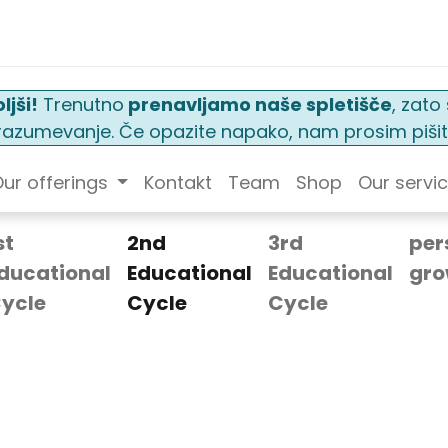
ljši!
Trenutno
prenavljamo naše spletišče
, zat
n razumevanje. Če opazite napako, nam prosim pišit
ur offerings
Kontakt
Team
Shop
Our servi
st
2nd
3rd
per
ducational
Educational
Educational
gro
ycle
Cycle
Cycle