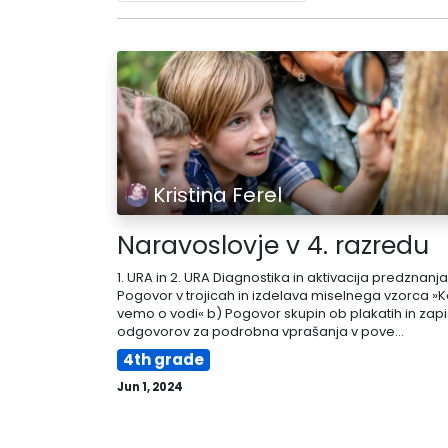
Kristina Ferel
Naravoslovje v 4. razredu
1. URA in 2. URA Diagnostika in aktivacija predznanja
Pogovor v trojicah in izdelava miselnega vzorca »K
vemo o vodi« b) Pogovor skupin ob plakatih in zapi
odgovorov za podrobna vprašanja v pove...
4th grade
Jun 1, 2024