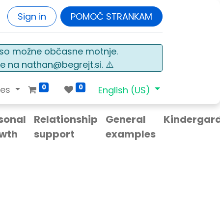
Sign in
POMOČ STRANKAM
o so možne občasne motnje.
e na nathan@begrejt.si. ⚠️
0
0
ces
English (US)
sonal
Relationship
General
Kindergar
wth
support
examples