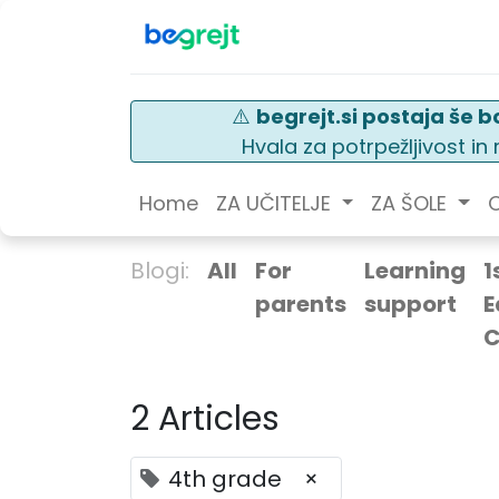
⚠️
begrejt.si postaja še bo
Hvala za potrpežljivost i
Home
ZA UČITELJE
ZA ŠOLE
O
Blogi:
All
For
Learning
1
parents
support
E
C
2 Articles
4th grade
×